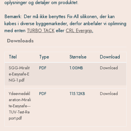
oplysninger og detaljer om produktet.
Bemærk: Der må ikke benyttes Fix-All silikonen, der kan
købes i diverse byggemarkeder, derfor anbefaler vi oplimning
med enten
TURBO TACK
eller
CRL Evergrip
,
Downloads
Titel
Type
Størrelse
Download
SGG-Miralit
PDF
1.00MB
Download
e-Easysafe-E
NG-1.pdf
Ydeevnedekl
PDF
115.12KB
Download
aration-Mirali
te-Easysafe---
TUV-Test-Re
port.pdf