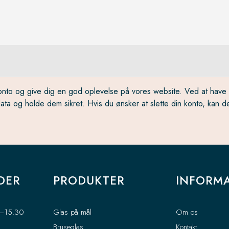
onto og give dig en god oplevelse på vores website. Ved at have e
data og holde dem sikret. Hvis du ønsker at slette din konto, kan d
DER
PRODUKTER
INFORM
0–15.30
Glas på mål
Om os
Bruseglas
Kontakt