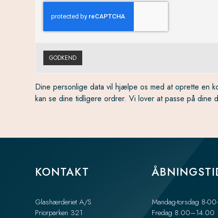
GODKEND
Dine personlige data vil hjælpe os med at oprette en k
kan se dine tidligere ordrer. Vi lover at passe på dine 
KONTAKT
ÅBNINGSTI
Glashærderiet A/S
Mandag-torsdag 8-0
Priorparken 321
Fredag 8.00–14.00