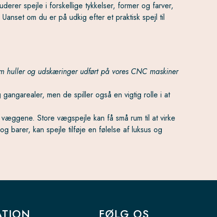
erer spejle i forskellige tykkelser, former og farver,
 Uanset om du er på udkig efter et praktisk spejl til
 som huller og udskæringer udført på vores CNC maskiner
 gangarealer, men de spiller også en vigtig rolle i at
til væggene. Store vægspejle kan få små rum til at virke
g barer, kan spejle tilføje en følelse af luksus og
ATION
FØLG OS