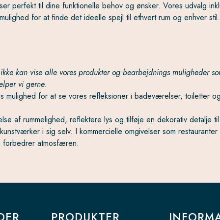
 perfekt til dine funktionelle behov og ønsker. Vores udvalg inklud
lighed for at finde det ideelle spejl til ethvert rum og enhver stil.
og ikke kan vise alle vores produkter og bearbejdnings muligheder
jælper vi gerne.
s mulighed for at se vores refleksioner i badeværelser, toiletter og
else af rummelighed, reflektere lys og tilføje en dekorativ detalje 
nstværker i sig selv. I kommercielle omgivelser som restauranter o
og forbedrer atmosfæren.
DER
PRODUKTER
INFORM