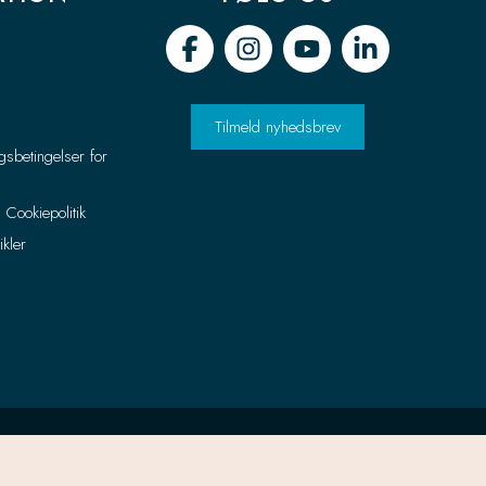
Tilmeld nyhedsbrev
gsbetingelser for
g Cookiepolitik
ikler