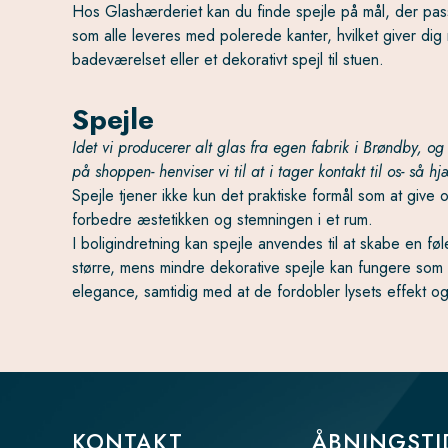
Hos Glashærderiet kan du finde spejle på mål, der passer
som alle leveres med polerede kanter, hvilket giver dig mu
badeværelset eller et dekorativt spejl til stuen.
Spejle
Idet vi producerer alt glas fra egen fabrik i Brøndby, 
på shoppen- henviser vi til at i tager kontakt til os- så h
Spejle tjener ikke kun det praktiske formål som at give o
forbedre æstetikken og stemningen i et rum.
I boligindretning kan spejle anvendes til at skabe en føl
større, mens mindre dekorative spejle kan fungere som ku
elegance, samtidig med at de fordobler lysets effekt 
KONTAKT
ÅBNINGSTI