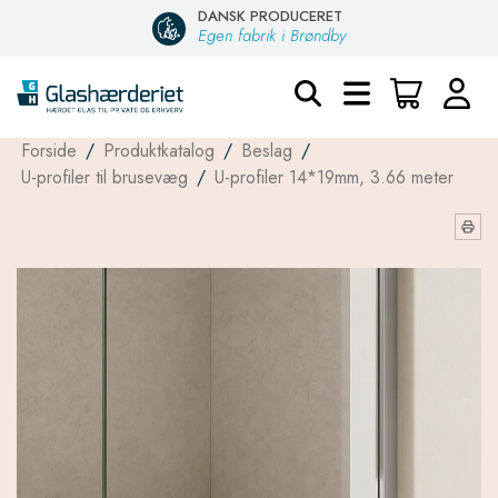
DANSK PRODUCERET
Egen fabrik i Brøndby
Forside
/
Produktkatalog
/
Beslag
/
U-profiler til brusevæg
/
U-profiler 14*19mm, 3.66 meter