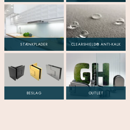
STÆNKPLADER
CLEARSHIELD® ANTI-KALK
BESLAG
OUTLET