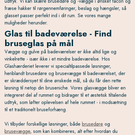
udtryk. Vi kan skære brusedøre og -vægge i ønsket facon og
fræse hakker til rørgennemføringer, beslag og hængsler, så
glasset passer perfekt ind i dit rum. Se vores mange
muligheder herunder.
Glas til badeværelse - Find
bruseglas på mål
Vægge og gulve på badeværelser er ikke altid lige og
vinkelrette - især ikke i et mindre badeværelse. Hos
Glashærderiet leverer vi specialtilpassede løsninger,
heriblandt brusedøre og brusevægge til badeværelset, der
er skræddersyet til dine ønskede mål, så du får den rette
løsning til netop din bruseniche. Vores glasvægge bliver en
integreret del af rummet og bidrager til et æstetisk tiltalende
udtryk, som løfter oplevelsen af hele rummet - i modsætning
til et traditionelt bruseforhæng.
Vi tilbyder forskellige løsninger, både
brusedøre
og
brusevægge
, som kan kombineres, alt efter hvordan du