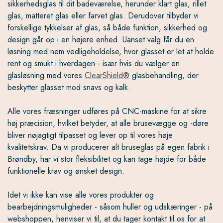
sikkerhedsglas til dit badeværelse, herunder klart glas, rillet
glas, matteret glas eller farvet glas. Derudover tilbyder vi
forskellige tykkelser af glas, så både funktion, sikkerhed og
design går op i en højere enhed. Uanset valg får du en
løsning med nem vedligeholdelse, hvor glasset er let at holde
rent og smukt i hverdagen - især hvis du vælger en
glasløsning med vores
ClearShield®
glasbehandling, der
beskytter glasset mod snavs og kalk.
Alle vores fræsninger udføres på CNC-maskine for at sikre
høj præcision, hvilket betyder, at alle brusevægge og -døre
bliver nøjagtigt tilpasset og lever op til vores høje
kvalitetskrav. Da vi producerer alt bruseglas på egen fabrik i
Brøndby, har vi stor fleksibilitet og kan tage højde for både
funktionelle krav og ønsket design.
Idet vi ikke kan vise alle vores produkter og
bearbejdningsmuligheder - såsom huller og udskæringer - på
webshoppen, henviser vi til, at du tager kontakt til os for at