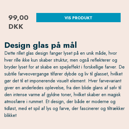
99,00
VIS PRODUKT
DKK
Design glas på mål
Dette rillet glas design fanger lyset på en unik måde, hvor
hver rille ikke kun skaber struktur, men også reflekterer og
bryder lyset for at skabe en spejleffekt i forskellige farver. De
subtile farveovergange tilfører dybde og liv til glasset, hvilket
gør det til et imponerende visuelt element. Hver farvevariant
giver en anderledes oplevelse, fra den blide glans af sølv til
den intense varme af gyldne toner, hvilket skaber en magisk
atmosfære i rummet. Et design, der både er moderne og
tidløst, med et spil af lys og farve, der fascinerer og tiltrækker
blikket