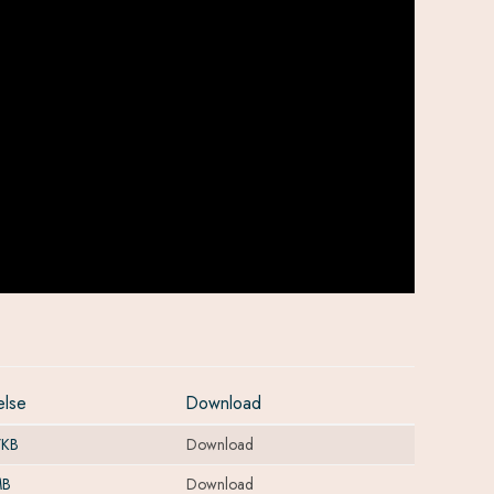
else
Download
7KB
Download
MB
Download