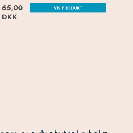
65,00
VIS PRODUKT
DKK
adeværelser, stuer eller andre steder, hvor du vil have