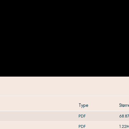
Type
Størr
PDF
68.8
PDF
1.22