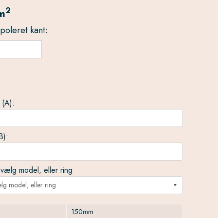
2
m
oleret kant:
 (A):
B):
 vælg model, eller ring
ælg model, eller ring
150mm