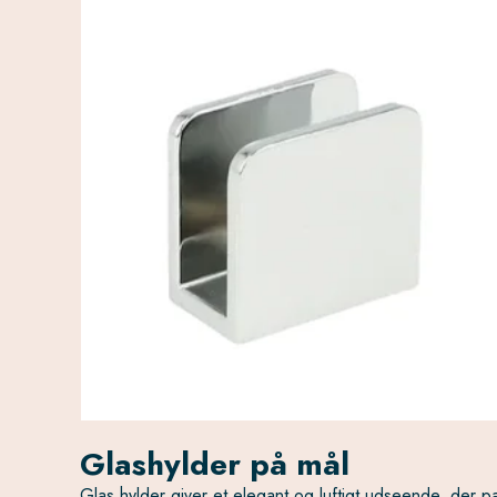
Glashylder på mål
Glas hylder giver et elegant og luftigt udseende, der pa