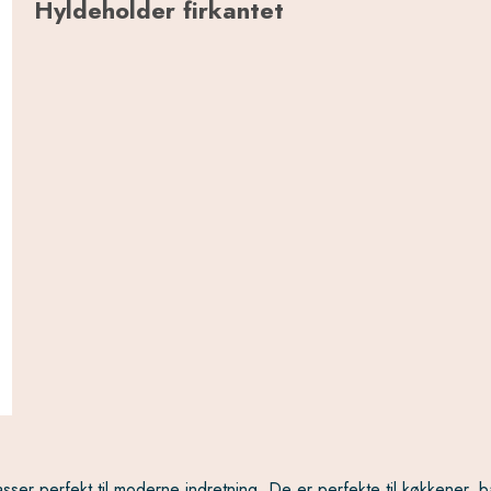
Hyldeholder firkantet
sser perfekt til moderne indretning. De er perfekte til køkkener, b