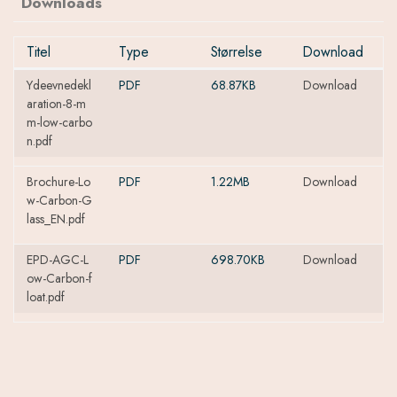
Downloads
Titel
Type
Størrelse
Download
Ydeevnedekl
PDF
68.87KB
Download
aration-8-m
m-low-carbo
n.pdf
Brochure-Lo
PDF
1.22MB
Download
w-Carbon-G
lass_EN.pdf
EPD-AGC-L
PDF
698.70KB
Download
ow-Carbon-f
loat.pdf