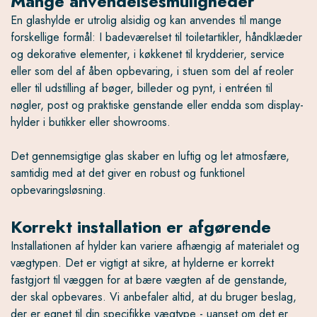
Mange anvendelsesmuligheder
En glashylde er utrolig alsidig og kan anvendes til mange
forskellige formål: I badeværelset til toiletartikler, håndklæder
og dekorative elementer, i køkkenet til krydderier, service
eller som del af åben opbevaring, i stuen som del af reoler
eller til udstilling af bøger, billeder og pynt, i entréen til
nøgler, post og praktiske genstande eller endda som display-
hylder i butikker eller showrooms.
Det gennemsigtige glas skaber en luftig og let atmosfære,
samtidig med at det giver en robust og funktionel
opbevaringsløsning.
Korrekt installation er afgørende
Installationen af hylder kan variere afhængig af materialet og
vægtypen. Det er vigtigt at sikre, at hylderne er korrekt
fastgjort til væggen for at bære vægten af de genstande,
der skal opbevares. Vi anbefaler altid, at du bruger beslag,
der er egnet til din specifikke vægtype - uanset om det er