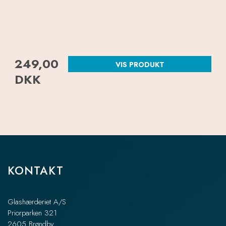
249,00
VIS PRODUKT
DKK
KONTAKT
Glashærderiet A/S
Priorparken 321
2605 Brøndby