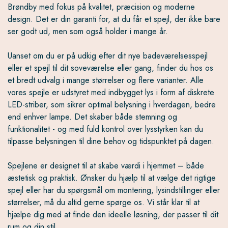
Brøndby med fokus på kvalitet, præcision og moderne
design. Det er din garanti for, at du får et spejl, der ikke bare
ser godt ud, men som også holder i mange år.
Uanset om du er på udkig efter dit nye badeværelsesspejl
eller et spejl til dit soveværelse eller gang, finder du hos os
et bredt udvalg i mange størrelser og flere varianter. Alle
vores spejle er udstyret med indbygget lys i form af diskrete
LED-striber, som sikrer optimal belysning i hverdagen, bedre
end enhver lampe. Det skaber både stemning og
funktionalitet - og med fuld kontrol over lysstyrken kan du
tilpasse belysningen til dine behov og tidspunktet på dagen.
Spejlene er designet til at skabe værdi i hjemmet – både
æstetisk og praktisk. Ønsker du hjælp til at vælge det rigtige
spejl eller har du spørgsmål om montering, lysindstillinger eller
størrelser, må du altid gerne spørge os. Vi står klar til at
hjælpe dig med at finde den ideelle løsning, der passer til dit
rum og din stil.