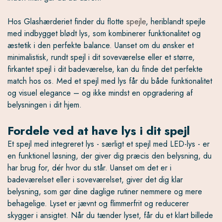
Hos Glashærderiet finder du flotte
spejle
, heriblandt spejle
med indbygget blødt lys, som kombinerer funktionalitet og
æstetik i den perfekte balance. Uanset om du ønsker et
minimalistisk, rundt spejl i dit soveværelse eller et større,
firkantet spejl i dit badeværelse, kan du finde det perfekte
match hos os. Med et spejl med lys får du både funktionalitet
og visuel elegance – og ikke mindst en opgradering af
belysningen i dit hjem.
Fordele ved at have lys i dit spejl
Et spejl med integreret lys - særligt et spejl med LED-lys - er
en funktionel løsning, der giver dig præcis den belysning, du
har brug for, dér hvor du står. Uanset om det er i
badeværelset eller i soveværelset, giver det dig klar
belysning, som gør dine daglige rutiner nemmere og mere
behagelige. Lyset er jævnt og flimmerfrit og reducerer
skygger i ansigtet. Når du tænder lyset, får du et klart billede