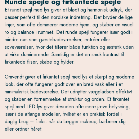
Runde spejle og firkantede spejle
Et rundt spejl med lys giver et blødt og harmonisk udtryk, der
passer perfekt til den nordiske indretning. Det bryder de lige
linjer, som ofte dominerer moderne hjem, og skaber en visuel
ro og balance i rummet. Det runde spejl fungerer især godt i
mindre rum som gæstebadeværelser, entréer eller
soveværelser, hvor det tilfører både funktion og æstetik uden
at virke dominerende. Samtidig er det en smuk kontrast til
firkantede fliser, skabe og hylder.
Omvendt giver et firkantet spejl med lys et skarpt og moderne
look, der ofte fungerer godt over en bred vask eller i et
minimalistisk badeværelse. Det udnytter vægpladsen effektivt
og skaber en fornemmelse af struktur og orden. Et firkantet
spejl med LED-lys giver desuden ofte mere jævn belysning,
især i de aflange modeller, hvilket er en praktisk fordel i
daglig brug – f.eks. når du lægger makeup, barberer dig
eller ordner håret.