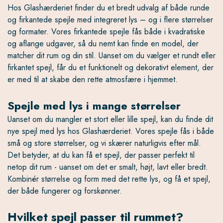
Hos Glashærderiet finder du et bredt udvalg af både runde
og firkantede spejle med integreret lys – og i flere størrelser
og formater. Vores firkantede spejle fås både i kvadratiske
og aflange udgaver, så du nemt kan finde en model, der
matcher dit rum og din stil. Uanset om du vælger et rundt eller
firkantet spejl, får du et funktionelt og dekorativt element, der
er med til at skabe den rette atmosfære i hjemmet.
Spejle med lys i mange størrelser
Uanset om du mangler et stort eller lille spejl, kan du finde dit
nye spejl med lys hos Glashærderiet. Vores spejle fås i både
små og store størrelser, og vi skærer naturligvis efter mål.
Det betyder, at du kan få et spejl, der passer perfekt til
netop dit rum - uanset om det er smalt, højt, lavt eller bredt.
Kombinér størrelse og form med det rette lys, og få et spejl,
der både fungerer og forskønner.
Hvilket spejl passer til rummet?