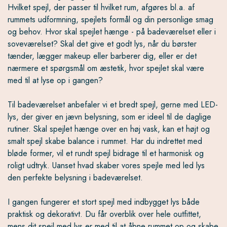
Hvilket spejl, der passer til hvilket rum, afgøres bl.a. af
rummets udformning, spejlets formål og din personlige smag
og behov. Hvor skal spejlet hænge - på badeværelset eller i
soveværelset? Skal det give et godt lys, når du børster
tænder, lægger makeup eller barberer dig, eller er det
nærmere et spørgsmål om æstetik, hvor spejlet skal være
med til at lyse op i gangen?
Til badeværelset anbefaler vi et bredt spejl, gerne med LED-
lys, der giver en jævn belysning, som er ideel til de daglige
rutiner. Skal spejlet hænge over en høj vask, kan et højt og
smalt spejl skabe balance i rummet. Har du indrettet med
bløde former, vil et rundt spejl bidrage til et harmonisk og
roligt udtryk. Uanset hvad skaber vores spejle med led lys
den perfekte belysning i badeværelset.
I gangen fungerer et stort spejl med indbygget lys både
praktisk og dekorativt. Du får overblik over hele outfittet,
mens dit spejl med lys er med til at åbne rummet op og skabe