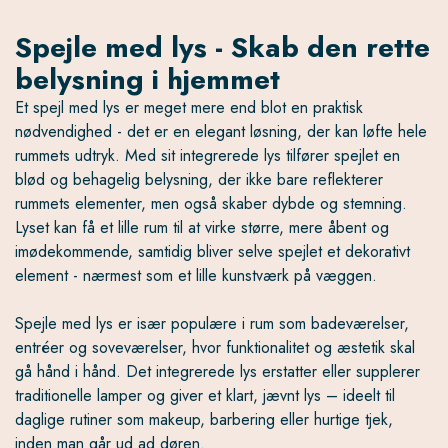
Spejle med lys - Skab den rette
belysning i hjemmet
Et spejl med lys er meget mere end blot en praktisk
nødvendighed - det er en elegant løsning, der kan løfte hele
rummets udtryk. Med sit integrerede lys tilfører spejlet en
blød og behagelig belysning, der ikke bare reflekterer
rummets elementer, men også skaber dybde og stemning.
Lyset kan få et lille rum til at virke større, mere åbent og
imødekommende, samtidig bliver selve spejlet et dekorativt
element - nærmest som et lille kunstværk på væggen.
Spejle med lys er især populære i rum som badeværelser,
entréer og soveværelser, hvor funktionalitet og æstetik skal
gå hånd i hånd. Det integrerede lys erstatter eller supplerer
traditionelle lamper og giver et klart, jævnt lys – ideelt til
daglige rutiner som makeup, barbering eller hurtige tjek,
inden man går ud ad døren.