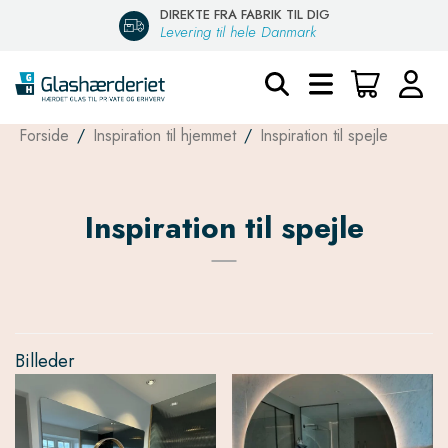
TIL DIG
DANSK PRODUCERET
nmark
Egen fabrik i Brøndby
Forside
/
Inspiration til hjemmet
/
Inspiration til spejle
Inspiration til spejle
Billeder